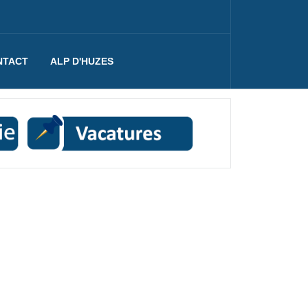
NTACT
ALP D'HUZES