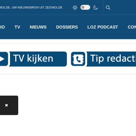
WOLDE, UW NIEUWSBRON UIT ZEEWOLDE
IO
TV
NIEUWS
DOSSIERS
LOZ PODCAST
CO