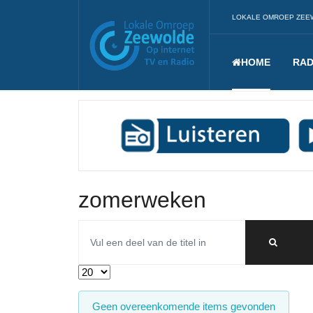
LOKALE OMROEP ZEE
HOME
RAD
zomerweken
Vul een deel van de titel in
Toon #
Informatie
Geen overeenkomende items gevonden