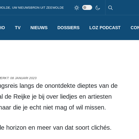
WOLDE, UW NIEUWSBRON UIT ZEEWOLDE
IO
TV
NIEUWS
DOSSIERS
LOZ PODCAST
CO
ERKT: 08 JANUARI 2023
de Reijke je bij over liedjes en artiesten
aar die je echt niet mag of wil missen.
le horizon en meer van dat soort clichés.