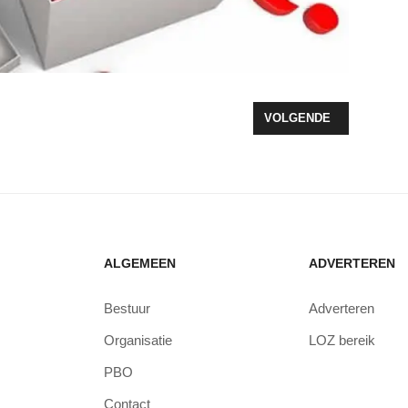
VOLGENDE ARTIKEL: BL
VOLGENDE
ALGEMEEN
ADVERTEREN
Bestuur
Adverteren
Organisatie
LOZ bereik
PBO
Contact