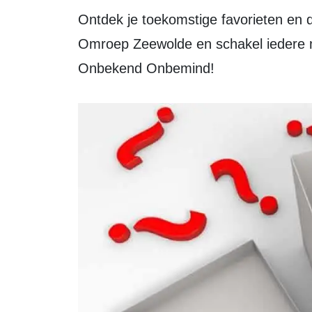
Ontdek je toekomstige favorieten en de hits van overmorgen bij de Lokale
Omroep Zeewolde en schakel iedere 
Onbekend Onbemind!