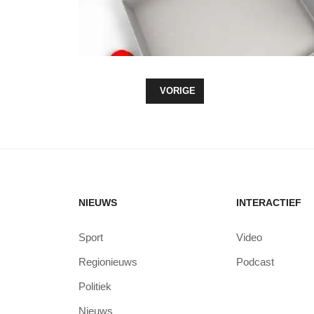
VORIG ARTIKEL: ZEEWOLDE KIEST
VORIGE
NIEUWS
INTERACTIEF
Sport
Video
Regionieuws
Podcast
Politiek
Nieuws