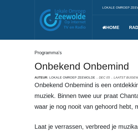
LOKALE OMROEP ZEE
HOME
RAD
Programma's
Onbekend Onbemind
AUTEUR:
LOKALE OMROEP ZEEWOLDE
DEC 05
LAATST BIJGEW
Onbekend Onbemind is een ontdekkingsreis langs de onontdekte dieptes van de
muziek. Binnen twee uur praat Chantal 
waar je nog nooit van gehoord hebt, m
Laat je verrassen, verbreed je muzika