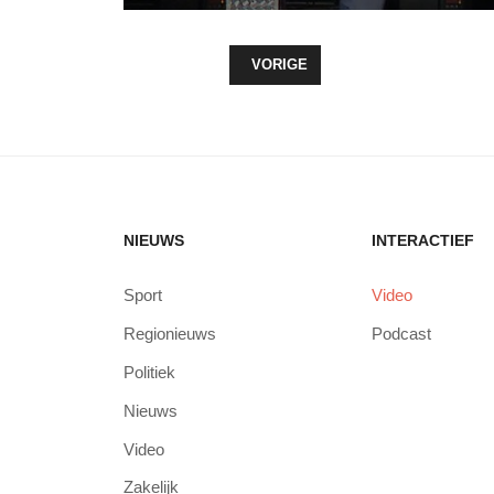
VORIG ARTIKEL: CULTUUR IN ZEE
VORIGE
NIEUWS
INTERACTIEF
Sport
Video
Regionieuws
Podcast
Politiek
Nieuws
Video
Zakelijk