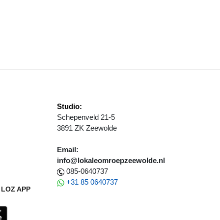
EMEENTERAAD 2 SEPTEMBER 2020
Studio:
Schepenveld 21-5
3891 ZK Zeewolde
Email:
info@lokaleomroepzeewolde.nl
085-0640737
+31 85 0640737
LOZ APP