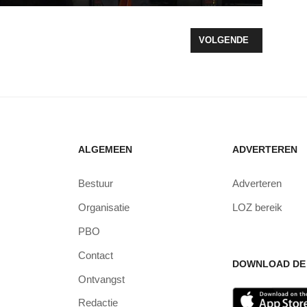
WOLDE
VOLGENDE ARTIKEL: G
VOLGENDE
ALGEMEEN
ADVERTEREN
Bestuur
Adverteren
Organisatie
LOZ bereik
PBO
Contact
DOWNLOAD DE 
Ontvangst
Redactie