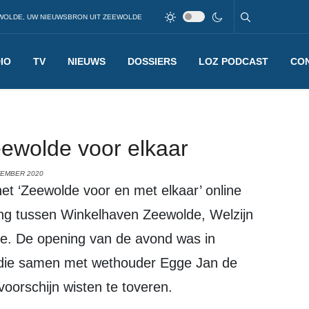
WOLDE, UW NIEUWSBRON UIT ZEEWOLDE
IO
TV
NIEUWS
DOSSIERS
LOZ PODCAST
CO
ewolde voor elkaar
TEMBER 2020
t ‘Zeewolde voor en met elkaar’ online
ng tussen Winkelhaven Zeewolde, Welzijn
. De opening van de avond was in
die samen met wethouder Egge Jan de
voorschijn wisten te toveren.