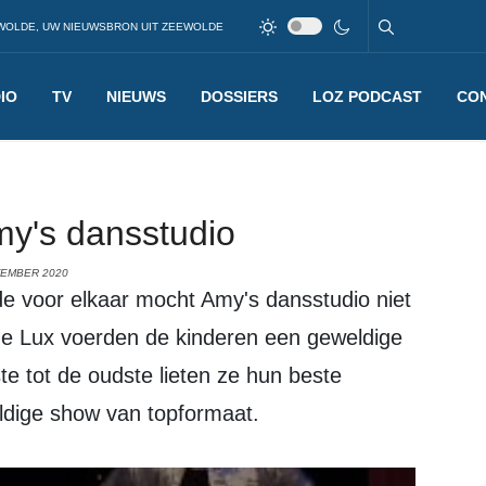
WOLDE, UW NIEUWSBRON UIT ZEEWOLDE
IO
TV
NIEUWS
DOSSIERS
LOZ PODCAST
CO
my's dansstudio
TEMBER 2020
de voor elkaar mocht Amy's dansstudio niet
he Lux voerden de kinderen een geweldige
e tot de oudste lieten ze hun beste
dige show van topformaat.