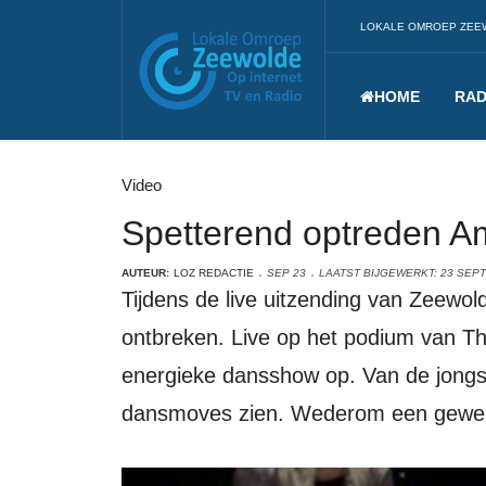
LOKALE OMROEP ZEE
HOME
RAD
Video
Spetterend optreden A
AUTEUR:
LOZ REDACTIE
SEP 23
LAATST BIJGEWERKT: 23 SEP
Tijdens de live uitzending van Zeewol
ontbreken. Live op het podium van T
energieke dansshow op. Van de jongst
dansmoves zien. Wederom een gewel