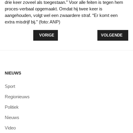
drie keer zoveel als toegestaan.” Voor alle feiten is tegen hem
proces-verbaal opgemaakt. Omdat hij twee keer is
aangehouden, volgt wel een zwaardere straf. “Er komt een
extra misdrijf bij.” (foto: ANP)
VORIG ARTIKEL: MOTORFIETS GESTOLEN
VOLGENDE ARTI
VORIGE
VOLGENDE
NIEUWS
Sport
Regionieuws
Politiek
Nieuws
Video