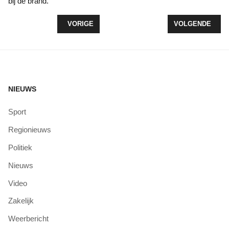
bij de brand.
VORIG ARTIKEL: GROTE NATUURBRAND BIJ ’T H
VOLGENDE ARTI
VORIGE
VOLGENDE
NIEUWS
Sport
Regionieuws
Politiek
Nieuws
Video
Zakelijk
Weerbericht