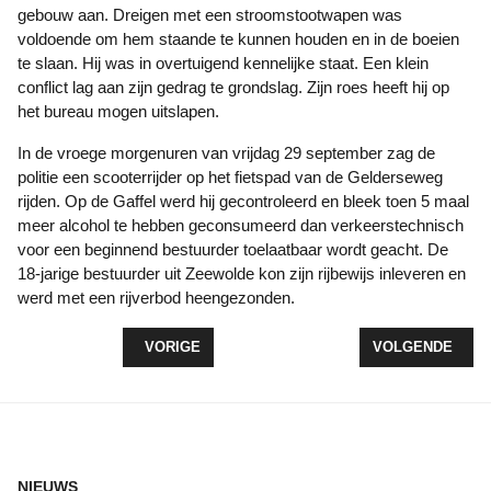
gebouw aan. Dreigen met een stroomstootwapen was
voldoende om hem staande te kunnen houden en in de boeien
te slaan. Hij was in overtuigend kennelijke staat. Een klein
conflict lag aan zijn gedrag te grondslag. Zijn roes heeft hij op
het bureau mogen uitslapen.
In de vroege morgenuren van vrijdag 29 september zag de
politie een scooterrijder op het fietspad van de Gelderseweg
rijden. Op de Gaffel werd hij gecontroleerd en bleek toen 5 maal
meer alcohol te hebben geconsumeerd dan verkeerstechnisch
voor een beginnend bestuurder toelaatbaar wordt geacht. De
18-jarige bestuurder uit Zeewolde kon zijn rijbewijs inleveren en
werd met een rijverbod heengezonden.
VORIG ARTIKEL: VAN FIETSPRET TOT VUURWERK
VOLGENDE ARTI
VORIGE
VOLGENDE
NIEUWS