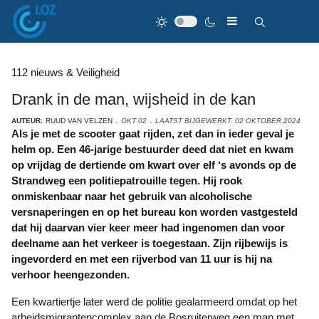
112 nieuws & Veiligheid
Drank in de man, wijsheid in de kan
AUTEUR:
RUUD VAN VELZEN
OKT 02
LAATST BIJGEWERKT: 02 OKTOBER 2024
Als je met de scooter gaat rijden, zet dan in ieder geval je
helm op. Een 46-jarige bestuurder deed dat niet en kwam
op vrijdag de dertiende om kwart over elf ‘s avonds op de
Strandweg een politiepatrouille tegen. Hij rook
onmiskenbaar naar het gebruik van alcoholische
versnaperingen en op het bureau kon worden vastgesteld
dat hij daarvan vier keer meer had ingenomen dan voor
deelname aan het verkeer is toegestaan. Zijn rijbewijs is
ingevorderd en met een rijverbod van 11 uur is hij na
verhoor heengezonden.
Een kwartiertje later werd de politie gealarmeerd omdat op het
arbeidsmigrantencomplex aan de Bosruiterweg een man met