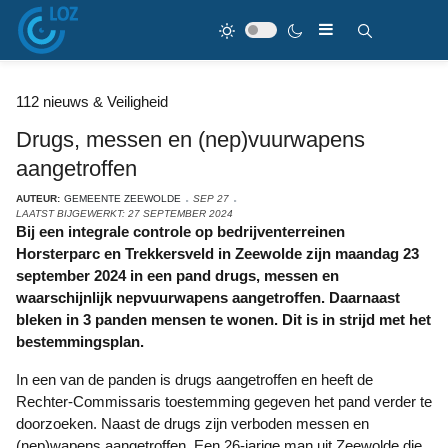
112 nieuws & Veiligheid
Drugs, messen en (nep)vuurwapens
aangetroffen
AUTEUR:
GEMEENTE ZEEWOLDE
SEP 27
LAATST BIJGEWERKT: 27 SEPTEMBER 2024
Bij een integrale controle op bedrijventerreinen
Horsterparc en Trekkersveld in Zeewolde zijn maandag 23
september 2024 in een pand drugs, messen en
waarschijnlijk nepvuurwapens aangetroffen. Daarnaast
bleken in 3 panden mensen te wonen. Dit is in strijd met het
bestemmingsplan.
In een van de panden is drugs aangetroffen en heeft de
Rechter-Commissaris toestemming gegeven het pand verder te
doorzoeken. Naast de drugs zijn verboden messen en
(nep)wapens aangetroffen. Een 26-jarige man uit Zeewolde die