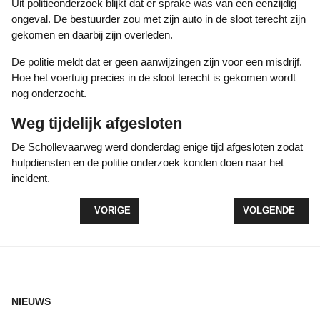
Uit politieonderzoek blijkt dat er sprake was van een eenzijdig
ongeval. De bestuurder zou met zijn auto in de sloot terecht zijn
gekomen en daarbij zijn overleden.
De politie meldt dat er geen aanwijzingen zijn voor een misdrijf.
Hoe het voertuig precies in de sloot terecht is gekomen wordt
nog onderzocht.
Weg tijdelijk afgesloten
De Schollevaarweg werd donderdag enige tijd afgesloten zodat
hulpdiensten en de politie onderzoek konden doen naar het
incident.
VORIG ARTIKEL: OPEN DAG BIJ AMBULANCEPOS
VOLGENDE ARTI
VORIGE
VOLGENDE
NIEUWS