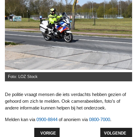
Foto: LOZ Stock
De politie vraagt mensen die iets verdachts hebben gezien of
gehoord om zich te melden. Ook camerabeelden, foto’s of
andere informatie kunnen helpen bij het onderzoek.
Melden kan via
0900-8844
of anoniem via
0800-7000
.
VORIG ARTIKEL: AUTO IN SLOOT AAN BOSRUITER
VOLGENDE ARTIK
VORIGE
VOLGENDE