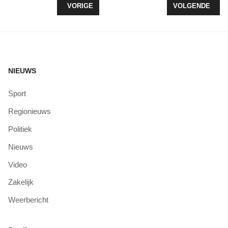
VORIG ARTIKEL: ONGELUKKEN, BRANDEN EN INB
VOLGENDE ARTI
VORIGE
VOLGENDE
NIEUWS
Sport
Regionieuws
Politiek
Nieuws
Video
Zakelijk
Weerbericht