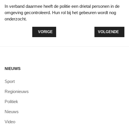
In verband daarmee heeft de politie een drietal personen in de
omgeving gecontroleerd. Hun rol bij het gebeuren wordt nog
onderzocht.
VORIG ARTIKEL: BOERDERIJEN IN ZUIDLOB ZEE
VOLGENDE ARTI
VORIGE
VOLGENDE
NIEUWS
Sport
Regionieuws
Politiek
Nieuws
Video