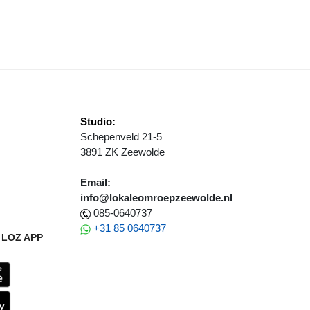
EDRAGINGEN MET ONVERWACHTE AFLOOP
Studio:
Schepenveld 21-5
3891 ZK Zeewolde
Email:
info@lokaleomroepzeewolde.nl
085-0640737
+31 85 0640737
LOZ APP