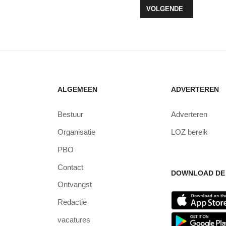
? KOM NOU!
VOLGENDE ARTIKEL: G
VOLGENDE
ALGEMEEN
ADVERTEREN
Bestuur
Adverteren
Organisatie
LOZ bereik
PBO
Contact
DOWNLOAD DE 
Ontvangst
Redactie
vacatures