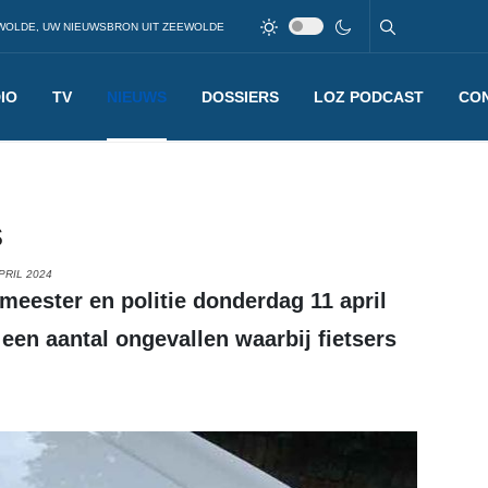
WOLDE, UW NIEUWSBRON UIT ZEEWOLDE
IO
TV
NIEUWS
DOSSIERS
LOZ PODCAST
CO
s
PRIL 2024
en aantal ongevallen waarbij fietsers