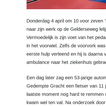
Donderdag 4 april om 10 voor zeven ’s ochtends is een 52-jarige man op weg
naar zijn werk op de Gelderseweg lelij
Vermoedelijk is zijn voet van het peda
in het voorwiel. Zelfs de voorvork w
eerste hulp verleend en hij is daar
ambulance naar het ziekenhuis gebra
Een dag later zag een 53-jarige automobilist op de rotonde Gelderseweg –
Gedempte Gracht een fietser van 11 j
laatste moment nog hard te remmen we
kwam wel ten val. Na onderzoek door 