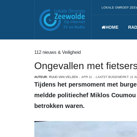
LOKALE OMROEP ZEE
HOME
RAD
112 nieuws & Veiligheid
Ongevallen met fietser
AUTEUR:
RUUD VAN VELZEN
APR 11
LAATST BIJGEWERKT: 11 A
Tijdens het persmoment met burgemeester en politie donderdag 11 april
meldde politiechef Miklos Coumou e
betrokken waren.