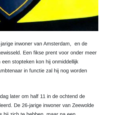
 gewisseld. Een fikse prent voor onder meer
 een stopteken kon hij onmiddellijk
mbtenaar in functie zal hij nog worden
leerd. De 26-jarige inwoner van Zeewolde
s bij zich te hebben, maar na een