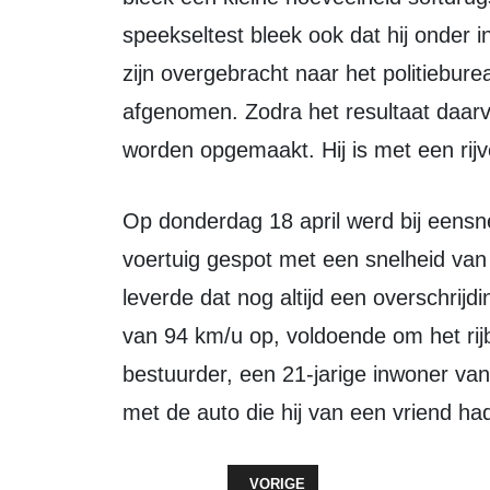
speekseltest bleek ook dat hij onder 
zijn overgebracht naar het politiebure
afgenomen. Zodra het resultaat daarv
worden opgemaakt. Hij is met een ri
Op donderdag 18 april werd bij eensnelheidscontrole op de Gooise weg een
voertuig gespot met een snelheid van 
leverde dat nog altijd een overschri
van 94 km/u op, voldoende om het rij
bestuurder, een 21-jarige inwoner van 
met de auto die hij van een vriend ha
VORIG ARTIKEL: (ON)GERIEF
VORIGE