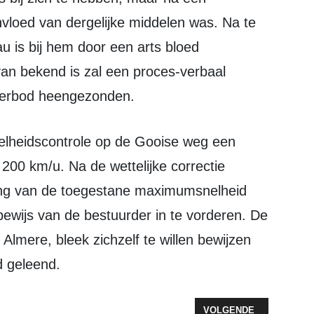
invloed van dergelijke middelen was. Na te
au is bij hem door een arts bloed
an bekend is zal een proces-verbaal
jverbod heengezonden.
200 km/u. Na de wettelijke correctie
jding van de toegestane maximumsnelheid
bewijs van de bestuurder in te vorderen. De
Almere, bleek zichzelf te willen bewijzen
d geleend.
VOLGENDE ARTIKEL: V
VOLGENDE