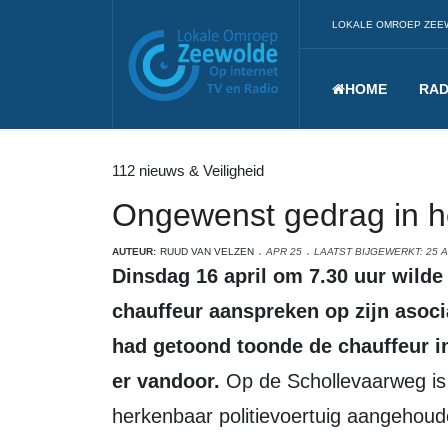
LOKALE OMROEP ZEE
HOME
RAD
112 nieuws & Veiligheid
Ongewenst gedrag in h
AUTEUR:
RUUD VAN VELZEN
APR 25
LAATST BIJGEWERKT: 25 A
Dinsdag 16 april om 7.30 uur wilde een politieagent in burger een
chauffeur aanspreken op zijn asociaa
had getoond toonde de chauffeur i
er vandoor.
Op de Schollevaarweg is h
herkenbaar politievoertuig aangehoud