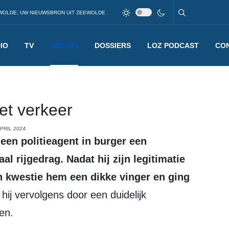
WOLDE, UW NIEUWSBRON UIT ZEEWOLDE
IO
TV
NIEUWS
DOSSIERS
LOZ PODCAST
CO
et verkeer
PRIL 2024
l rijgedrag. Nadat hij zijn legitimatie
n kwestie hem een dikke vinger en ging
ij vervolgens door een duidelijk
en.