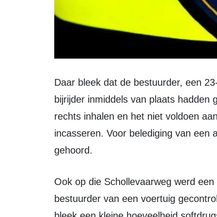
Daar bleek dat de bestuurder, een 23-jarige inwoner van Amsterdam, en de
bijrijder inmiddels van plaats hadden
rechts inhalen en het niet voldoen aan
incasseren. Voor belediging van een a
gehoord.
Ook op die Schollevaarweg werd een dag later om half 11 in de ochtend de
bestuurder van een voertuig gecontro
bleek een kleine hoeveelheid softdrug