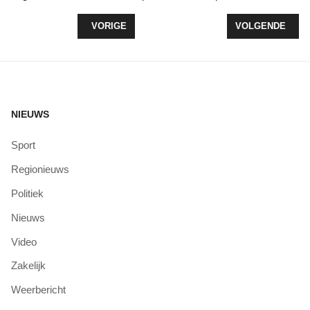
VORIG ARTIKEL: BUSJE IN BRAND OP KORAAL, P
VOLGENDE ARTI
VORIGE
VOLGENDE
NIEUWS
Sport
Regionieuws
Politiek
Nieuws
Video
Zakelijk
Weerbericht