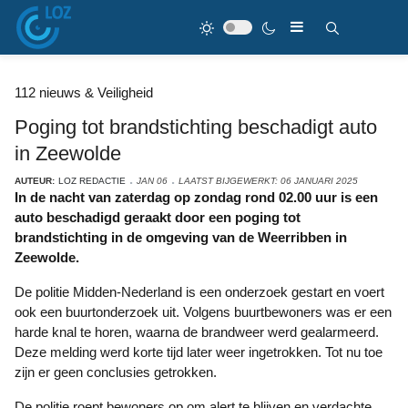
112 nieuws & Veiligheid
Poging tot brandstichting beschadigt auto
in Zeewolde
AUTEUR:
LOZ REDACTIE
JAN 06
LAATST BIJGEWERKT: 06 JANUARI 2025
In de nacht van zaterdag op zondag rond 02.00 uur is een
auto beschadigd geraakt door een poging tot
brandstichting in de omgeving van de Weerribben in
Zeewolde.
De politie Midden-Nederland is een onderzoek gestart en voert
ook een buurtonderzoek uit. Volgens buurtbewoners was er een
harde knal te horen, waarna de brandweer werd gealarmeerd.
Deze melding werd korte tijd later weer ingetrokken. Tot nu toe
zijn er geen conclusies getrokken.
De politie roept bewoners op om alert te blijven en verdachte