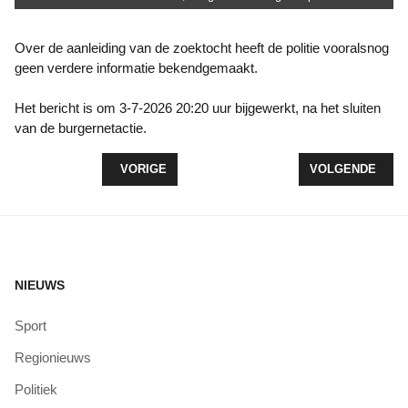
Over de aanleiding van de zoektocht heeft de politie vooralsnog
geen verdere informatie bekendgemaakt.
Het bericht is om 3-7-2026 20:20 uur bijgewerkt, na het sluiten
van de burgernetactie.
VORIG ARTIKEL: POLITIE ONDERZOEKT OVERVAL
VOLGENDE ARTI
VORIGE
VOLGENDE
NIEUWS
Sport
Regionieuws
Politiek