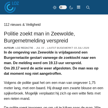
112 nieuws & Veiligheid
Politie zoekt man in Zeewolde,
Burgernetmelding verspreid
AUTEUR:
LOZ REDACTIE
JUL 03
LAATST BIJGEWERKT: 03 JULI 2026
In de omgeving van Zeewolde is vrijdagavond een
Burgernetactie gestart vanwege de zoektocht naar een
man. De melding werd om 19.13 uur verspreid.
Om 20.17 werd de actie weer afgesloten. De man was op
dat moment nog niet aangetroffen.
Volgens de politie gaat het om een man van ongeveer 1,75
meter lang, met een baard. Hij draagt een zwarte blouse en een
spijkerbroek. Mogelijk verplaatst hij zich op een witte fiets met
een rieten mand.
De politie roept inwoners op om uit te kijken naar de man. Wie