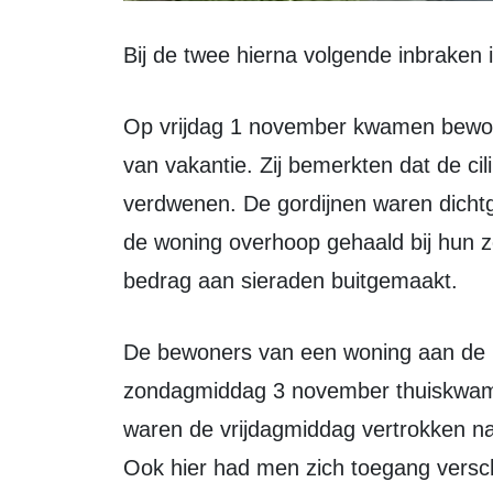
Bij de twee hierna volgende inbraken
Op vrijdag 1 november kwamen bewoners van een huis aan het Voorland terug
van vakantie. Zij bemerkten dat de ci
verdwenen. De gordijnen waren dich
de woning overhoop gehaald bij hun zo
bedrag aan sieraden buitgemaakt.
De bewoners van een woning aan de Robbenplaat werden toen ze
zondagmiddag 3 november thuiskwam
waren de vrijdagmiddag vertrokken na
Ook hier had men zich toegang verscha