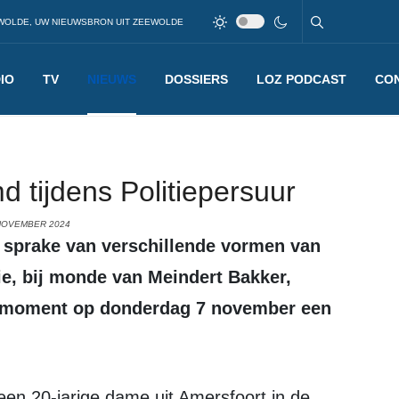
WOLDE, UW NIEUWSBRON UIT ZEEWOLDE
IO
TV
NIEUWS
DOSSIERS
LOZ PODCAST
CO
d tijdens Politiepersuur
 NOVEMBER 2024
tie, bij monde van Meindert Bakker,
ersmoment op donderdag 7 november een