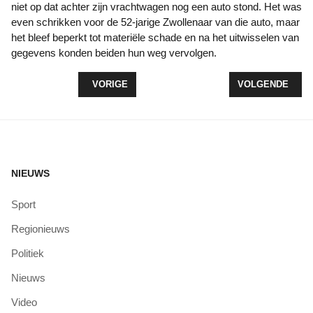
niet op dat achter zijn vrachtwagen nog een auto stond. Het was
even schrikken voor de 52-jarige Zwollenaar van die auto, maar
het bleef beperkt tot materiële schade en na het uitwisselen van
gegevens konden beiden hun weg vervolgen.
VORIG ARTIKEL: SPOOKRIJDER EN SNELHEIDSCO
VOLGENDE ARTI
VORIGE
VOLGENDE
NIEUWS
Sport
Regionieuws
Politiek
Nieuws
Video