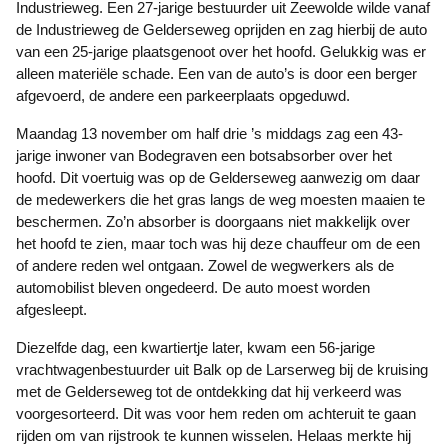
Industrieweg. Een 27-jarige bestuurder uit Zeewolde wilde vanaf
de Industrieweg de Gelderseweg oprijden en zag hierbij de auto
van een 25-jarige plaatsgenoot over het hoofd. Gelukkig was er
alleen materiële schade. Een van de auto’s is door een berger
afgevoerd, de andere een parkeerplaats opgeduwd.
Maandag 13 november om half drie ’s middags zag een 43-
jarige inwoner van Bodegraven een botsabsorber over het
hoofd. Dit voertuig was op de Gelderseweg aanwezig om daar
de medewerkers die het gras langs de weg moesten maaien te
beschermen. Zo’n absorber is doorgaans niet makkelijk over
het hoofd te zien, maar toch was hij deze chauffeur om de een
of andere reden wel ontgaan. Zowel de wegwerkers als de
automobilist bleven ongedeerd. De auto moest worden
afgesleept.
Diezelfde dag, een kwartiertje later, kwam een 56-jarige
vrachtwagenbestuurder uit Balk op de Larserweg bij de kruising
met de Gelderseweg tot de ontdekking dat hij verkeerd was
voorgesorteerd. Dit was voor hem reden om achteruit te gaan
rijden om van rijstrook te kunnen wisselen. Helaas merkte hij