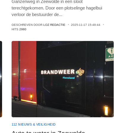
Ganzenweg in Zeewolde in een sloot
terechtgekomen. Door een plotselinge hagelbui
verloor de bestuurder de
...
GESCHREVEN DOOR
LOZ REDACTIE
2025-11-17 15:48:44
HITS
2980
112 NIEUWS & VEILIGHEID