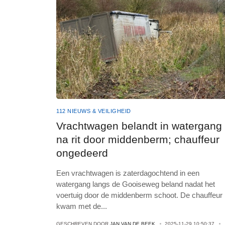
112 NIEUWS & VEILIGHEID
Vrachtwagen belandt in watergang
na rit door middenberm; chauffeur
ongedeerd
Een vrachtwagen is zaterdagochtend in een
watergang langs de Gooiseweg beland nadat het
voertuig door de middenberm schoot. De chauffeur
kwam met de
...
GESCHREVEN DOOR
JAN VAN DE BEEK
2025-11-29 10:50:37