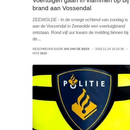
Voertuigen gaan in vlammen op bij
brand aan Vossendal
ZEEWOLDE - In de vroege ochtend van zondag is
aan de Vossendal in Zeewolde een voertuigbrand
ontstaan. Rond vijf uur kwam de melding binnen bij
de
...
GESCHREVEN DOOR
JAN VAN DE BEEK
2025-11-16 10:20:36
HITS
3633