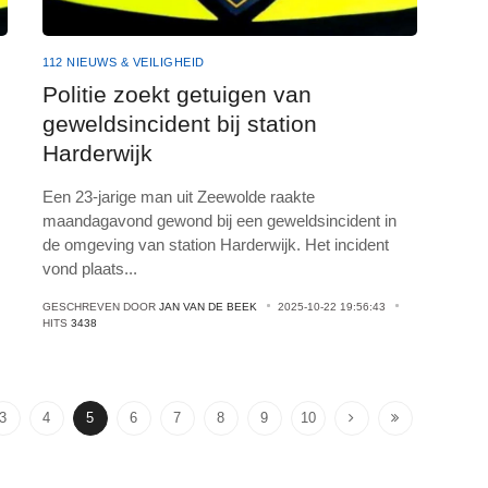
112 NIEUWS & VEILIGHEID
Politie zoekt getuigen van
geweldsincident bij station
Harderwijk
Een 23-jarige man uit Zeewolde raakte
maandagavond gewond bij een geweldsincident in
de omgeving van station Harderwijk. Het incident
vond plaats
...
GESCHREVEN DOOR
JAN VAN DE BEEK
2025-10-22 19:56:43
HITS
3438
3
4
5
6
7
8
9
10