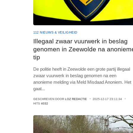
112 NIEUWS & VEILIGHEID
Illegaal zwaar vuurwerk in beslag
genomen in Zeewolde na anoniem
tip
De politie heeft in Zeewolde een grote partij illegaal
zwaar vuurwerk in beslag genomen na een
anonieme melding via Meld Misdaad Anoniem. Het
gaat
...
GESCHREVEN DOOR
LOZ REDACTIE
2025-12-17 23:11:34
HITS
4032