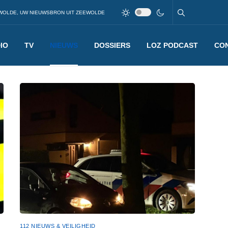
WOLDE, UW NIEUWSBRON UIT ZEEWOLDE
IO
TV
NIEUWS
DOSSIERS
LOZ PODCAST
CO
112 NIEUWS & VEILIGHEID