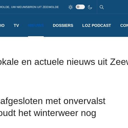
WOLDE, UW NIEUWSBRON UIT ZEEWOLDE
IO
TV
NIEUWS
DOSSIERS
LOZ PODCAST
CO
okale en actuele nieuws uit Ze
 afgesloten met onvervalst
oudt het winterweer nog