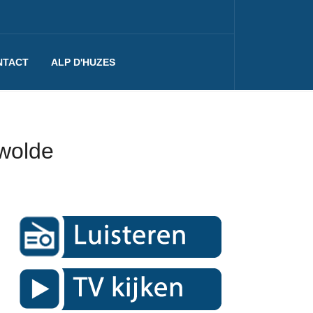
NTACT
ALP D'HUZES
ewolde