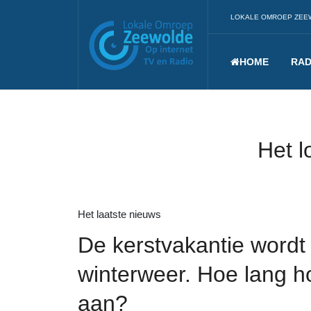
LOKALE OMROEP ZEE
HOME
RAD
Het l
Het laatste nieuws
De kerstvakantie wordt
winterweer. Hoe lang h
aan?