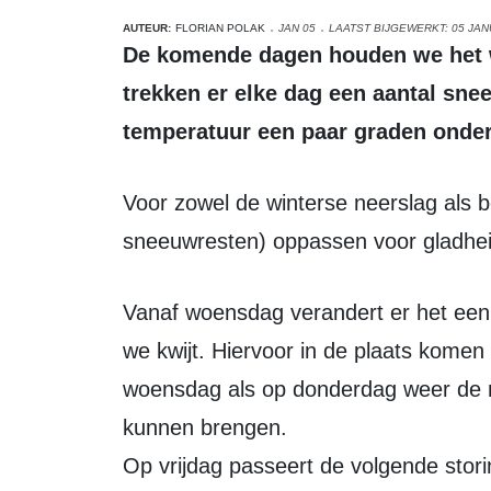
AUTEUR:
FLORIAN POLAK
JAN 05
LAATST BIJGEWERKT: 05 JAN
De komende dagen houden we het winterse weer vast. Tot en met dinsdag
trekken er elke dag een aantal sne
temperatuur een paar graden onder
Voor zowel de winterse neerslag als bevriezing van natte weggedeelten (of
sneeuwresten) oppassen voor gladhei
Vanaf woensdag verandert er het een en ander. De winterse (kleine) buien raken
we kwijt. Hiervoor in de plaats komen
woensdag als op donderdag weer de 
kunnen brengen.
Op vrijdag passeert de volgende stor