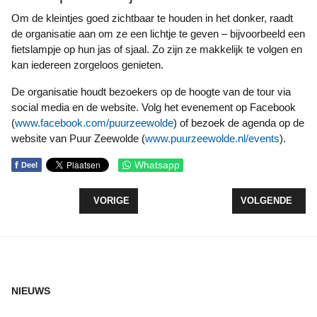
Om de kleintjes goed zichtbaar te houden in het donker, raadt
de organisatie aan om ze een lichtje te geven – bijvoorbeeld een
fietslampje op hun jas of sjaal. Zo zijn ze makkelijk te volgen en
kan iedereen zorgeloos genieten.
De organisatie houdt bezoekers op de hoogte van de tour via
social media en de website. Volg het evenement op Facebook
(
www.facebook.com/puurzeewolde
) of bezoek de agenda op de
website van Puur Zeewolde (
www.puurzeewolde.nl/events
).
f
Whatsapp
Deel
VORIG ARTIKEL: HULPPIETEN VERDIENEN HUN S
VOLGENDE ARTI
VORIGE
VOLGENDE
NIEUWS