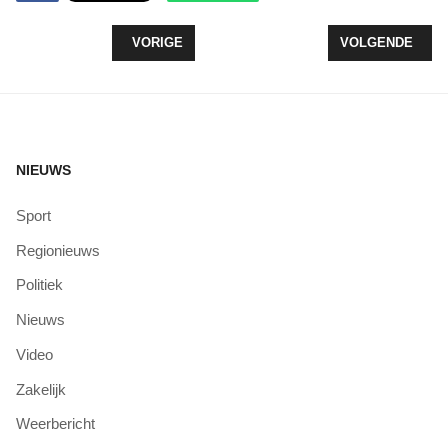
VORIG ARTIKEL: HOEZO SPINOZA? THEATERAVON
VOLGENDE ARTIK
VORIGE
VOLGENDE
NIEUWS
Sport
Regionieuws
Politiek
Nieuws
Video
Zakelijk
Weerbericht