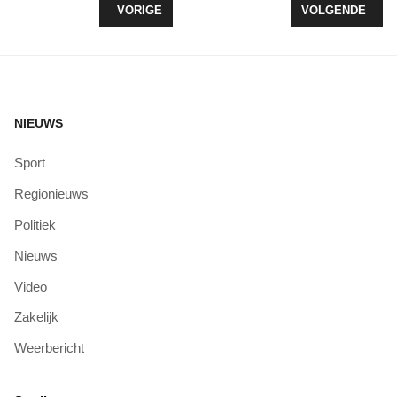
VORIG ARTIKEL: STICHTING DE VERBEELDING 
VOLGENDE ARTI
VORIGE
VOLGENDE
NIEUWS
Sport
Regionieuws
Politiek
Nieuws
Video
Zakelijk
Weerbericht