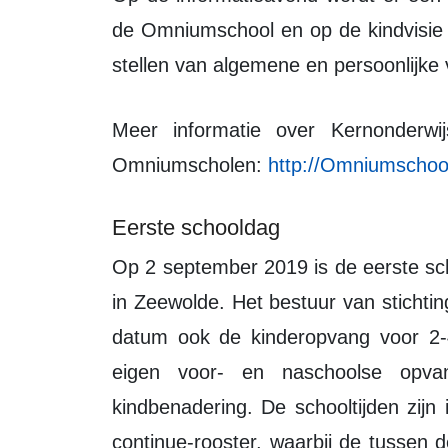
de Omniumschool en op de kindvisie v
stellen van algemene en persoonlijke
Meer informatie over Kernonderwijs vindt u op de website van stichting
Omniumscholen:
http://Omniumschool
Eerste schooldag
Op 2 september 2019 is de eerste schooldag van de Omniumschool basisschool
in Zeewolde. Het bestuur van sticht
datum ook de kinderopvang voor 2-4 
eigen voor- en naschoolse opvan
kindbenadering. De schooltijden zijn
continue-rooster, waarbij de tussen