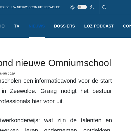
WOLDE, UW NIEUWSBRON UIT ZEEWOLDE
IO
TV
NIEUWS
DOSSIERS
LOZ PODCAST
CO
avond nieuwe Omniumschool
UARI 2019
in Zeewolde. Graag nodigt het bestuur
fessionals hier voor uit.
erken, leren, ondernemen, ontdekken,