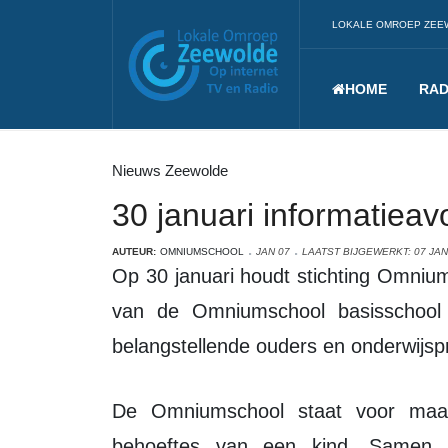
LOKALE OMROEP ZEE
HOME
RAD
Nieuws Zeewolde
30 januari informatie
AUTEUR:
OMNIUMSCHOOL
JAN 07
LAATST BIJGEWERKT: 07 JAN
Op 30 januari houdt stichting Omniumscholen een informatieavond voor de start
van de Omniumschool basisschool 
belangstellende ouders en onderwijspro
De Omniumschool staat voor maatwerkonderwijs: wat zijn de talenten en
behoeftes van een kind. Samen w