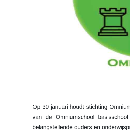
Op 30 januari houdt stichting Omniumscholen een informatieavond voor de start
van de Omniumschool basisschool 
belangstellende ouders en onderwijspro