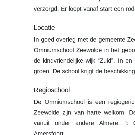
verzorgd. Er loopt vanaf start een rod
Locatie
In goed overleg met de gemeente Zeewolde is het bestuur overeengekomen dat
Omniumschool Zeewolde in het gebouw
de kindvriendelijke wijk “Zuid”. In 
groen. De school krijgt de beschikkin
Regioschool
De Omniumschool is een regiogerichte school, dus ook gezinnen van buiten
Zeewolde zijn van harte welkom. D
vanuit onder andere Almere, ’t G
Amersfoort.