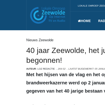
LOKALE OMROEP ZEE
HOME
RAD
Nieuws Zeewolde
40 jaar Zeewolde, het ju
begonnen!
AUTEUR:
LOZ REDACTIE
JAN 02
LAATST BIJGEWERKT: 05 JANU
Met het hijsen van de vlag en het ophangen van de banner aan de oude
brandweerkazerne werd op 2 januari
gegeven van het 40 jarige bestaan