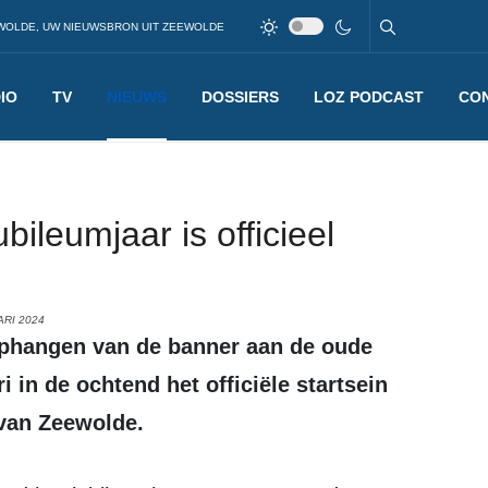
WOLDE, UW NIEUWSBRON UIT ZEEWOLDE
IO
TV
NIEUWS
DOSSIERS
LOZ PODCAST
CO
bileumjaar is officieel
ARI 2024
 in de ochtend het officiële startsein
 van Zeewolde.