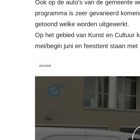
Ook op de auto's van de gemeente werd het jubileumlogo gepresenteerd. Het
programma is zeer gevarieerd komend 
getoond welke worden uitgewerkt.
Op het gebied van Kunst en Cultuur ko
mei/begin juni en feesttent staan met 
40JAAR