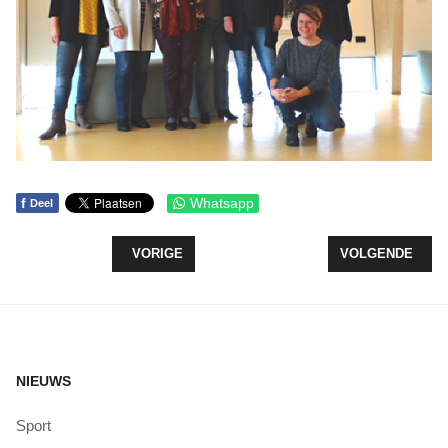
f
Whatsapp
Deel
VORIG ARTIKEL: RUIM VIERDUIZEND EURO VOOR
VOLGENDE ARTI
VORIGE
VOLGENDE
NIEUWS
Sport