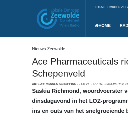
LOKALE OMROEP ZEE
HOME
RAD
Nieuws Zeewolde
Ace Pharmaceuticals ric
Schepenveld
AUTEUR:
MANNES SCHOPPINK
FEB 26
LAATST BIJGEWERKT: 26
Saskia Richmond, woordvoerster van Ace Pharmateuticals, vertelde
dinsdagavond in het LOZ-programma
ins en outs van het snelgroeiende 