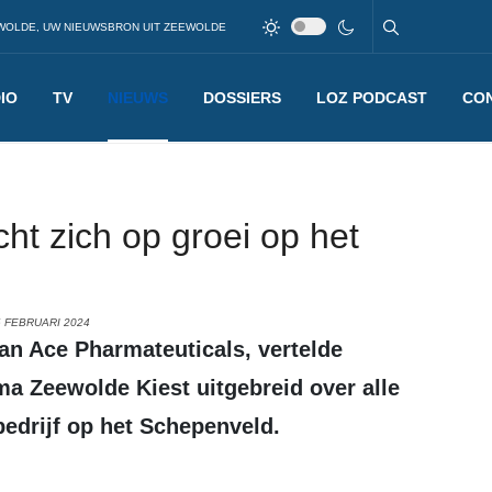
WOLDE, UW NIEUWSBRON UIT ZEEWOLDE
IO
TV
NIEUWS
DOSSIERS
LOZ PODCAST
CO
ht zich op groei op het
 FEBRUARI 2024
 Zeewolde Kiest uitgebreid over alle
bedrijf op het Schepenveld.