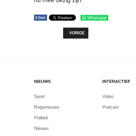
nu mee bezig zijn.”
f
Whatsapp
Deel
VORIG ARTIKEL: VOORLOPIG IS H
VORIGE
NIEUWS
INTERACTIEF
Sport
Video
Regionieuws
Podcast
Politiek
Nieuws