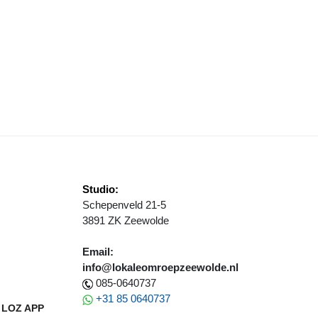
EMEENTE ZEEWOLDE EFFICIËNT IN OPVANG OEKRAÏENSE VLUCHTEL
Studio:
Schepenveld 21-5
3891 ZK Zeewolde
Email:
info@lokaleomroepzeewolde.nl
085-0640737
+31 85 0640737
LOZ APP