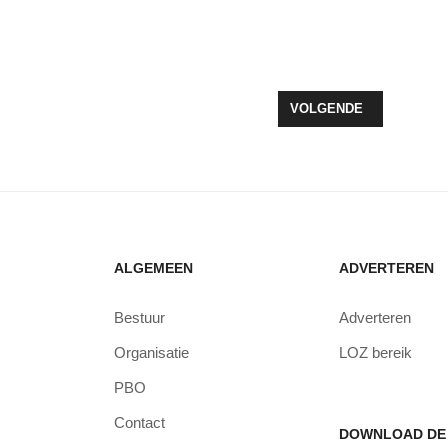
ET BIJ NETCONGESTIE ALLEEN MAAR PLEISTERS PLAKKEN
VOLGENDE ARTIKEL: G
VOLGENDE
ALGEMEEN
ADVERTEREN
Bestuur
Adverteren
Organisatie
LOZ bereik
PBO
Contact
DOWNLOAD DE 