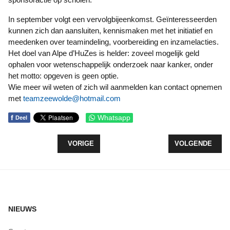
In september volgt een vervolgbijeenkomst. Geïnteresseerden
kunnen zich dan aansluiten, kennismaken met het initiatief en
meedenken over teamindeling, voorbereiding en inzamelacties.
Het doel van Alpe d’HuZes is helder: zoveel mogelijk geld
ophalen voor wetenschappelijk onderzoek naar kanker, onder
het motto: opgeven is geen optie.
Wie meer wil weten of zich wil aanmelden kan contact opnemen
met
teamzeewolde@hotmail.com
f
Whatsapp
Deel
VORIG ARTIKEL: LANTERSTRAND OFFICIEEL OPEN
VOLGENDE ARTI
VORIGE
VOLGENDE
NIEUWS