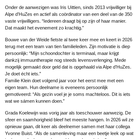
Onder de aanwezigen was Iris Uittien, sinds 2013 vrijwilliger bij
Alpe d’HuZes en actief als coördinator van een deel van de 350
vaste vrijwilligers. “Iedereen draagt bij op zijn of haar manier.
Dat maakt het evenement zo krachtig.”
Bouwe van der Weide fietste al twee keer mee en keert in 2026
terug met een team van tien familieleden. Zijn motivatie is diep
persoonlijk: “Mijn schoondochter is terminaal, maar krijgt
dankzij immuuntherapie nog steeds levensverlenging. Mede
mogelijk gemaakt door geld dat is opgehaald via Alpe d’HuZes.
Je doet écht iets.”
Familie Klein doet volgend jaar voor het eerst mee met een
eigen team. Hun deelname is eveneens persoonlijk
gemotiveerd: “Als gezin voel je je soms machteloos. Dit is iets
wat we sámen kunnen doen.”
Grada Koelewijn was vorig jaar als toeschouwer aanwezig. De
sfeer en saamhorigheid bleef het meeste hangen. In 2026 wil ze
opnieuw gaan, dit keer als deelnemer samen met haar collega
Yvonne Buist. “Als de samenleving maar een beetje leek op wat