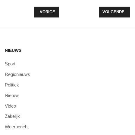
VORIG ARTIKEL: BROODJES BAKKEN – DOOLHOF 
VOLGENDE ARTI
VORIGE
VOLGENDE
NIEUWS
Sport
Regionieuws
Politiek
Nieuws
Video
Zakelijk
Weerbericht