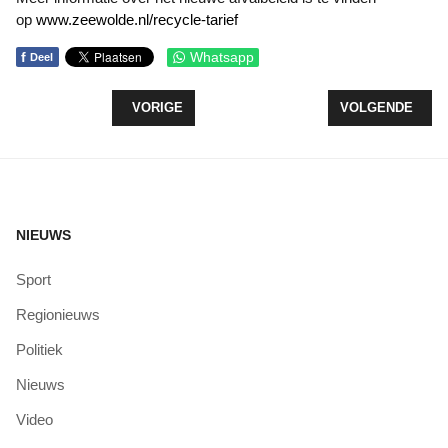
op
www.zeewolde.nl/recycle-tarief
f
Whatsapp
Deel
VORIG ARTIKEL: HET GAAT ‘SUPERGOED’ BIJ HE
VOLGENDE ARTI
VORIGE
VOLGENDE
NIEUWS
Sport
Regionieuws
Politiek
Nieuws
Video