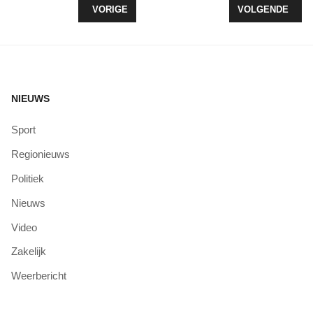
VORIG ARTIKEL: ZWEMBAD VOORLOPIG GESLOT
VOLGENDE ARTI
VORIGE
VOLGENDE
NIEUWS
Sport
Regionieuws
Politiek
Nieuws
Video
Zakelijk
Weerbericht