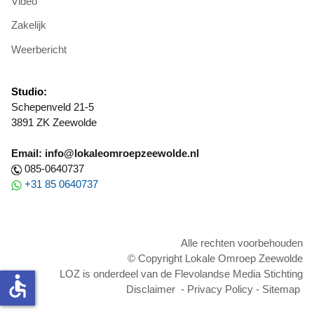
Video
Zakelijk
Weerbericht
Studio:
Schepenveld 21-5
3891 ZK Zeewolde
Email: info@lokaleomroepzeewolde.nl
085-0640737
+31 85 0640737
Alle rechten voorbehouden
© Copyright Lokale Omroep Zeewolde
LOZ is onderdeel van de Flevolandse Media Stichting
accessible
Disclaimer
-
Privacy Policy
-
Sitemap