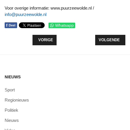
Voor overige informatie: www.puurzeewolde.nl /
info@puurzeewolde.nl
f
Whatsapp
Deel
VORIG ARTIKEL: TIJDELIJKE VERHUIZING DAGC
VOLGENDE ARTI
VORIGE
VOLGENDE
NIEUWS
Sport
Regionieuws
Politiek
Nieuws