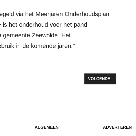
is het onderhoud voor het pand
e gemeente Zeewolde. Het
bruik in de komende jaren.”
STAPPEN NAAR VERSTERKTE AANPAK EENZAAMHEID IN ZEEWOLDE
VOLGENDE ARTIKEL: KE
VOLGENDE
ALGEMEEN
ADVERTEREN