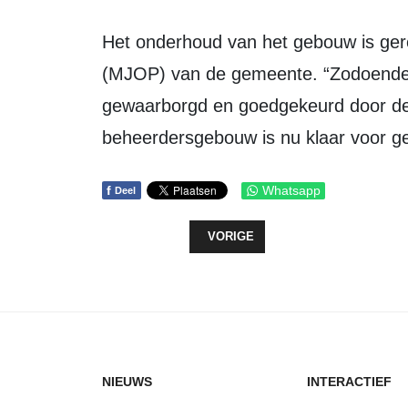
Het onderhoud van het gebouw is geregeld via het Meerjaren Onderhoudsplan
(MJOP) van de gemeente. “Zodoende 
gewaarborgd en goedgekeurd door d
beheerdersgebouw is nu klaar voor ge
f
Whatsapp
Deel
VORIG ARTIKEL: COALITIE ZET 
VORIGE
NIEUWS
INTERACTIEF