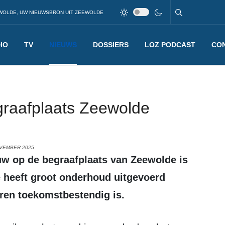
WOLDE, UW NIEUWSBRON UIT ZEEWOLDE
IO
TV
NIEUWS
DOSSIERS
LOZ PODCAST
CO
raafplaats Zeewolde
OVEMBER 2025
 heeft groot onderhoud uitgevoerd
ren toekomstbestendig is.