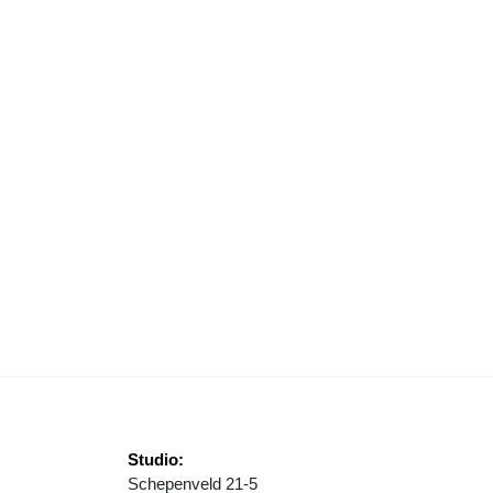
RSTKAARTENACTIE VIERT VIJFJARIG JUBILEUM: ‘WE MAKEN WEER 
Studio:
Schepenveld 21-5