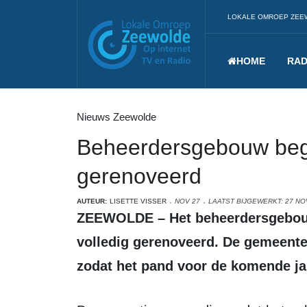
LOKALE OMROEP ZEE
HOME
RAD
Nieuws Zeewolde
Beheerdersgebouw beg
gerenoveerd
AUTEUR:
LISETTE VISSER
NOV 27
LAATST BIJGEWERKT: 27 N
ZEEWOLDE – Het beheerdersgebouw op de begraafplaats van Zeewolde is
volledig gerenoveerd. De gemeente
zodat het pand voor de komende ja