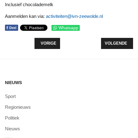
Inclusief chocolademelk
Aanmelden kan via:
activiteiten@ivn-zeewolde.nl
f
Whatsapp
Deel
VORIG ARTIKEL: JEUGD ORGANISEERT EIGEN AC
VOLGENDE ARTI
VORIGE
VOLGENDE
NIEUWS
Sport
Regionieuws
Politiek
Nieuws