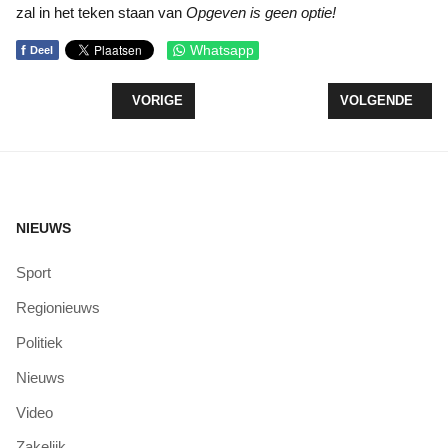
zal in het teken staan van
Opgeven is geen optie!
f
Whatsapp
Deel
VORIG ARTIKEL: EREPENNING VOOR DE HEER FL
VOLGENDE ARTI
VORIGE
VOLGENDE
NIEUWS
Sport
Regionieuws
Politiek
Nieuws
Video
Zakelijk