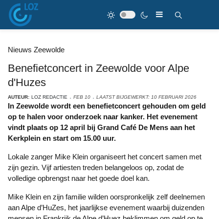
Nieuws Zeewolde
Benefietconcert in Zeewolde voor Alpe
d'Huzes
AUTEUR:
LOZ REDACTIE
FEB 10
LAATST BIJGEWERKT: 10 FEBRUARI 2026
In Zeewolde wordt een benefietconcert gehouden om geld
op te halen voor onderzoek naar kanker. Het evenement
vindt plaats op 12 april bij Grand Café De Mens aan het
Kerkplein en start om 15.00 uur.
Lokale zanger Mike Klein organiseert het concert samen met
zijn gezin. Vijf artiesten treden belangeloos op, zodat de
volledige opbrengst naar het goede doel kan.
Mike Klein en zijn familie wilden oorspronkelijk zelf deelnemen
aan Alpe d’HuZes, het jaarlijkse evenement waarbij duizenden
mensen in Frankrijk de Alpe d’Huez beklimmen om geld op te