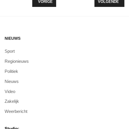
VORIG ARTIKEL: GEEN UITVAARTCENTRUM OP H
VOLGENDE ARTIK
VORIGE
VOLGENDE
NIEUWS
Sport
Regionieuws
Politiek
Nieuws
Video
Zakelijk
Weerbericht
Studio: