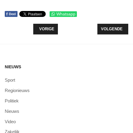
f
Whatsapp
Deel
VORIG ARTIKEL: WUNDERBAR WINNAAR MOOIST 
VOLGENDE ARTI
VORIGE
VOLGENDE
NIEUWS
Sport
Regionieuws
Politiek
Nieuws
Video
Zakelijk