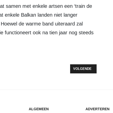
at samen met enkele artsen een ‘train de
t enkele Balkan landen niet langer
e. Hoewel de warme band uiteraard zal
e functioneert ook na tien jaar nog steeds
BRENGT DE ‘ROARING TWENTIES’ TOT LEVEN
VOLGENDE ARTIKEL: N
VOLGENDE
ALGEMEEN
ADVERTEREN