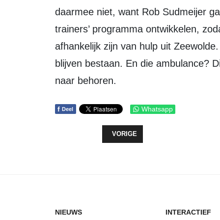
daarmee niet, want Rob Sudmeijer ga
trainers’ programma ontwikkelen, zoda
afhankelijk zijn van hulp uit Zeewold
blijven bestaan. En die ambulance? Di
naar behoren.
f
Whatsapp
Deel
VORIG ARTIKEL: CHIMAERA TRIO 
VORIGE
NIEUWS
INTERACTIEF