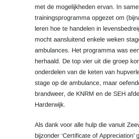
met de mogelijkheden ervan. In sam
trainingsprogramma opgezet om (bijna
leren hoe te handelen in levensbedreig
mocht aansluitend enkele weken stag
ambulances. Het programma was een 
herhaald. De top vier uit die groep k
onderdelen van de keten van hupverlen
stage op de ambulance, maar oefende
brandweer, de KNRM en de SEH afdeli
Harderwijk.
Als dank voor alle hulp die vanuit Zeewolde tot stand was gekomen werd een
bijzonder ‘Certificate of Appreciation’