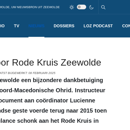
WOLDE, UW NIEUWSBRON UIT ZEEWOLDE
IO
TV
NIEUWS
DOSSIERS
LOZ PODCAST
CO
oor Rode Kruis Zeewolde
ATST BIJGEWERKT: 08 FEBRUARI 2025
Noord-Macedonische Ohrid. Instructeur
ocument aan coördinator Lucienne
ndse geste voerde terug naar 2015 toen
lance schonk aan het Rode Kruis in