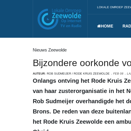
LOKALE OMROEP ZEE
HOME
RAD
Nieuws Zeewolde
Bijzondere oorkonde v
AUTEUR:
ROB SUDMEIJER / RODE KRUIS ZEEWOLDE
FEB 08
LA
Onlangs ontving het Rode Kruis Zeewolde een bijzondere dankbetuiging
van haar zusterorganisatie in het 
Rob Sudmeijer overhandigde het d
Brons. De reden van deze buitenla
het Rode Kruis Zeewolde een ambu