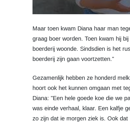
Maar toen kwam Diana haar man tegen. "Hij was geen boer, maar hij wilde wel
graag boer worden. Toen kwam hij bij 
boerderij woonde. Sindsdien is het r
boerderij zijn gaan voortzetten."
Gezamenlijk hebben ze honderd melkkoeien. Bij het houden van zoveel dieren
hoort ook het kunnen omgaan met te
Diana: "Een hele goede koe die we pa
was einde verhaal, klaar. Een kalfje ge
zo zijn dat ie morgen ziek is. Ook dat 