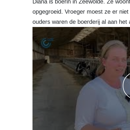
Diana is boerin in Zeewolde. Ze woont nog op de boerderij waar ze is
opgegroeid. Vroeger moest ze er nie
ouders waren de boerderij al aan het