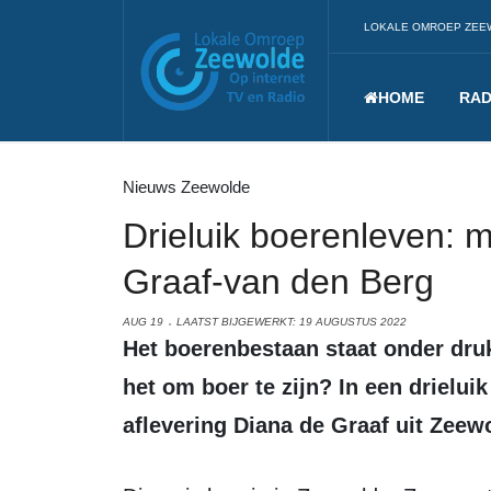
LOKALE OMROEP ZEE
HOME
RAD
Nieuws Zeewolde
Drieluik boerenleven: 
Graaf-van den Berg
AUG 19
LAATST BIJGEWERKT: 19 AUGUSTUS 2022
Het boerenbestaan staat onder druk. Is er nog toekomst voor hen? Hoe is
het om boer te zijn? In een drieluik
aflevering Diana de Graaf uit Zeew