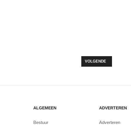
HILDERSTEEG TIJDENS NACHT VAN ZEEWOLDE
VOLGENDE ARTIKEL: ZE
VOLGENDE
ALGEMEEN
ADVERTEREN
Bestuur
Adverteren