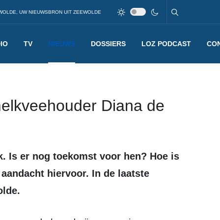
WOLDE, UW NIEUWSBRON UIT ZEEWOLDE
IO
TV
NIEUWS
DOSSIERS
LOZ PODCAST
CO
melkveehouder Diana de
 aandacht hiervoor. In de laatste
olde.