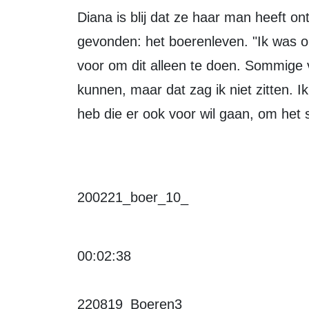
Diana is blij dat ze haar man heeft ontmoet en zo alsnog haar ware passie heeft
gevonden: het boerenleven. "Ik was on
voor om dit alleen te doen. Sommige v
kunnen, maar dat zag ik niet zitten. I
heb die er ook voor wil gaan, om het
200221_boer_10_
00:02:38
220819_Boeren3