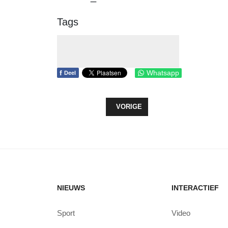
Tags
f
Whatsapp
Deel
VORIG ARTIKEL: ONTHULLING SC
VORIGE
NIEUWS
INTERACTIEF
Sport
Video