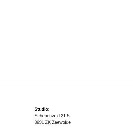
EWOLDE BEREIDT ZICH VOOR OP ‘KNALFEEST’
Studio:
Schepenveld 21-5
3891 ZK Zeewolde