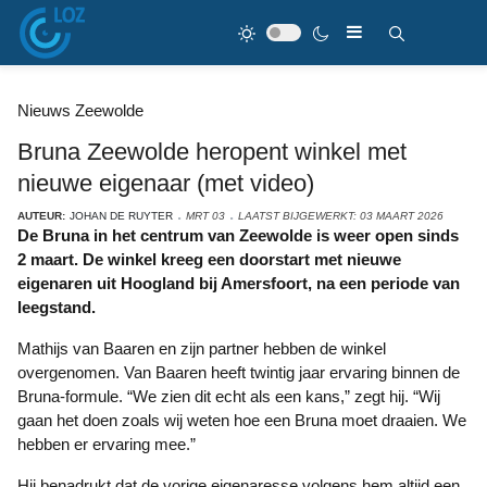
Nieuws Zeewolde
Bruna Zeewolde heropent winkel met
nieuwe eigenaar (met video)
AUTEUR:
JOHAN DE RUYTER
MRT 03
LAATST BIJGEWERKT: 03 MAART 2026
De Bruna in het centrum van Zeewolde is weer open sinds
2 maart. De winkel kreeg een doorstart met nieuwe
eigenaren uit Hoogland bij Amersfoort, na een periode van
leegstand.
Mathijs van Baaren en zijn partner hebben de winkel
overgenomen. Van Baaren heeft twintig jaar ervaring binnen de
Bruna-formule. “We zien dit echt als een kans,” zegt hij. “Wij
gaan het doen zoals wij weten hoe een Bruna moet draaien. We
hebben er ervaring mee.”
Hij benadrukt dat de vorige eigenaresse volgens hem altijd een