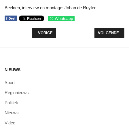
Beelden, interview en montage: Johan de Ruyter
f
Whatsapp
Deel
VORIG ARTIKEL: SPOT ONZ! - JONGEREN KIEZE
VOLGENDE ARTIK
VORIGE
VOLGENDE
NIEUWS
Sport
Regionieuws
Politiek
Nieuws
Video