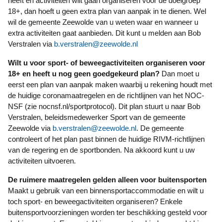
heeft en activiteiten wilt gaan organiseren voor de doelgroep
18+, dan hoeft u geen extra plan van aanpak in te dienen. Wel
wil de gemeente Zeewolde van u weten waar en wanneer u
extra activiteiten gaat aanbieden. Dit kunt u melden aan Bob
Verstralen via
b.verstralen@zeewolde.nl
Wilt u voor sport- of beweegactiviteiten organiseren voor
18+ en heeft u nog geen goedgekeurd plan?
Dan moet u
eerst een plan van aanpak maken waarbij u rekening houdt met
de huidige coronamaatregelen en de richtlijnen van het NOC-
NSF (zie nocnsf.nl/sportprotocol). Dit plan stuurt u naar Bob
Verstralen, beleidsmedewerker Sport van de gemeente
Zeewolde via
b.verstralen@zeewolde.nl
. De gemeente
controleert of het plan past binnen de huidige RIVM-richtlijnen
van de regering en de sportbonden. Na akkoord kunt u uw
activiteiten uitvoeren.
De ruimere maatregelen gelden alleen voor buitensporten
Maakt u gebruik van een binnensportaccommodatie en wilt u
toch sport- en beweegactiviteiten organiseren? Enkele
buitensportvoorzieningen worden ter beschikking gesteld voor