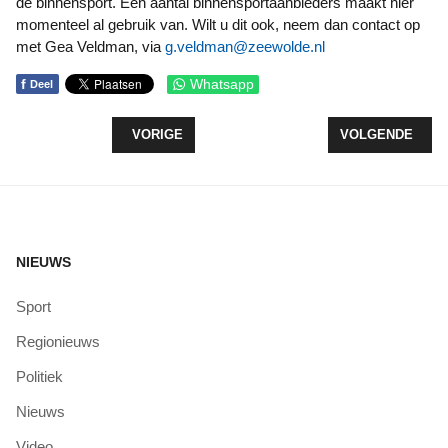
de binnensport. Een aantal binnensportaanbieders maakt hier
momenteel al gebruik van. Wilt u dit ook, neem dan contact op
met Gea Veldman, via
g.veldman@zeewolde.nl
f
Whatsapp
Deel
VORIG ARTIKEL: DE SLUIZEN GAAN OPEN!
VOLGENDE ARTIK
VORIGE
VOLGENDE
NIEUWS
Sport
Regionieuws
Politiek
Nieuws
Video