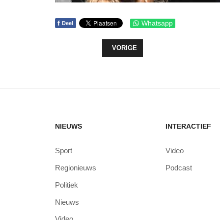
f
Whatsapp
Deel
VORIG ARTIKEL: SINTERKLAASINTO
VORIGE
NIEUWS
INTERACTIEF
Sport
Video
Regionieuws
Podcast
Politiek
Nieuws
Video