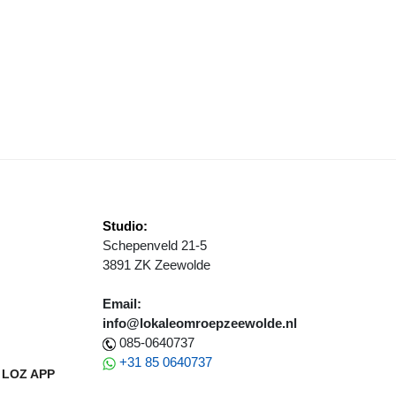
EEWOLDE ZAKELIJK BEDANKT "HAAR ONDERNEMERS"
Studio:
Schepenveld 21-5
3891 ZK Zeewolde
Email:
info@lokaleomroepzeewolde.nl
085-0640737
+31 85 0640737
LOZ APP