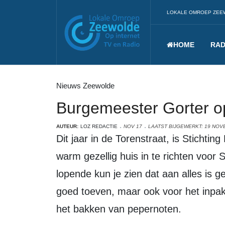
LOKALE OMROEP ZEE
HOME
RAD
Nieuws Zeewolde
Burgemeester Gorter op
AUTEUR:
LOZ REDACTIE
NOV 17
LAATST BIJGEWERKT: 19 NOV
Dit jaar in de Torenstraat, is Stichting Pieten on Tour er weer in geslaagd om een
warm gezellig huis in te richten voor S
lopende kun je zien dat aan alles is g
goed toeven, maar ook voor het inpakk
het bakken van pepernoten.