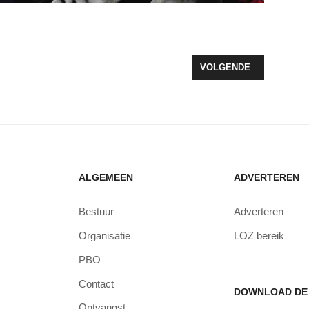
CHT 2018 LIVE OP LOZ
VOLGENDE ARTIKEL: Z
VOLGENDE
ALGEMEEN
ADVERTEREN
Bestuur
Adverteren
Organisatie
LOZ bereik
PBO
Contact
DOWNLOAD DE 
Ontvangst