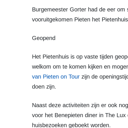
Burgemeester Gorter had de eer om samen met de aanwezige kinderen en de
vooruitgekomen Pieten het Pietenhuis
Geopend
Het Pietenhuis is op vaste tijden geopend tot en met 2 december. Kinderen zijn
welkom om te komen kijken en mog
van Pieten on Tour
zijn de openingstijd
doen zijn.
Naast deze activiteiten zijn er ook nog veilingitems, kan er gereserveerd worden
voor het Benepieten diner in The Lux
huisbezoeken geboekt worden.