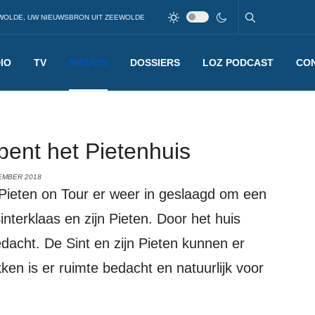
WOLDE, UW NIEUWSBRON UIT ZEEWOLDE
IO
TV
NIEUWS
DOSSIERS
LOZ PODCAST
CO
ent het Pietenhuis
EMBER 2018
interklaas en zijn Pieten. Door het huis
edacht. De Sint en zijn Pieten kunnen er
en is er ruimte bedacht en natuurlijk voor