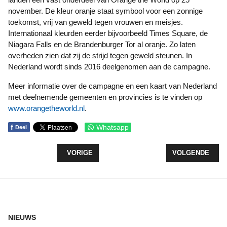
november. De kleur oranje staat symbool voor een zonnige
toekomst, vrij van geweld tegen vrouwen en meisjes.
Internationaal kleurden eerder bijvoorbeeld Times Square, de
Niagara Falls en de Brandenburger Tor al oranje. Zo laten
overheden zien dat zij de strijd tegen geweld steunen. In
Nederland wordt sinds 2016 deelgenomen aan de campagne.
Meer informatie over de campagne en een kaart van Nederland
met deelnemende gemeenten en provincies is te vinden op
www.orangetheworld.nl
.
f
Whatsapp
Deel
VORIG ARTIKEL: KOM 3 DECEMBER NAAR DE IN
VOLGENDE ARTI
VORIGE
VOLGENDE
NIEUWS