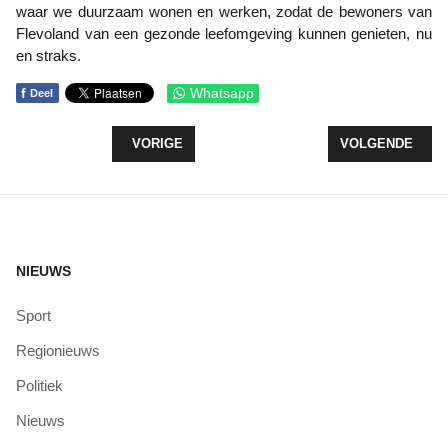
waar we duurzaam wonen en werken, zodat de bewoners van
Flevoland van een gezonde leefomgeving kunnen genieten, nu
en straks.
f
Whatsapp
Deel
VORIG ARTIKEL: ROOKMELDERS IN WONING VERPL
VOLGENDE ARTIK
VORIGE
VOLGENDE
NIEUWS
Sport
Regionieuws
Politiek
Nieuws