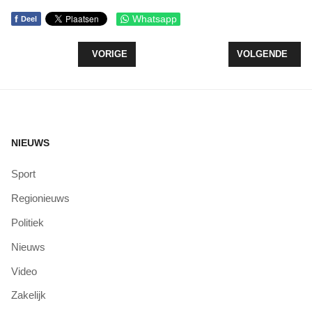
f
Whatsapp
Deel
VORIG ARTIKEL: ZEEWOLDE TRAPT DE ZOMER AF
VOLGENDE ARTI
VORIGE
VOLGENDE
NIEUWS
Sport
Regionieuws
Politiek
Nieuws
Video
Zakelijk