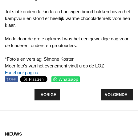
Tot slot konden de kinderen hun eigen brood bakken boven het
kampvuur en stond er heerlijk warme chocolademelk voor hen
klaar.
Mede door de grote opkomst was het een geweldige dag voor
de kinderen, ouders en grootouders.
*Foto's en verslag: Simone Koster
Meer foto's van het evenement vindt u op de LOZ
Facebookpagina
f
Whatsapp
Deel
VORIG ARTIKEL: KERSTCONCERT IN DE VERBEE
VOLGENDE ARTI
VORIGE
VOLGENDE
NIEUWS