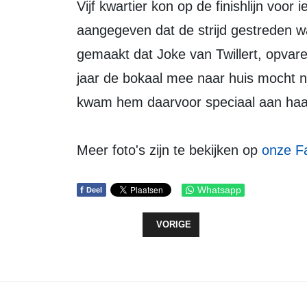
Vijf kwartier kon op de finishlijn voor ieder schip met een toetersignaal worden
aangegeven dat de strijd gestreden 
gemaakt dat Joke van Twillert, opvar
jaar de bokaal mee naar huis mocht 
kwam hem daarvoor speciaal aan haa
Meer foto's zijn te bekijken op
onze F
f
Whatsapp
Deel
VORIG ARTIKEL: VERBOUWING MA
VORIGE