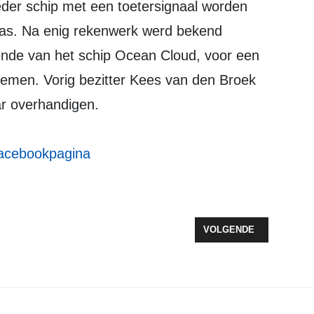
was. Na enig rekenwerk werd bekend
ende van het schip Ocean Cloud, voor een
nemen. Vorig bezitter Kees van den Broek
r overhandigen.
acebookpagina
ATSCHAPPELIJK CENTRUM ZEEWOLDE GAAT NOG VOOR DE BOUWVAK
VOLGENDE ARTIKEL: ZE
VOLGENDE