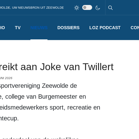
WOLDE, UW NIEUWSBRON UIT ZEEWOLDE
IO
TV
NIEUWS
DOSSIERS
LOZ PODCAST
CO
ikt aan Joke van Twillert
UNI 2026
e, college van Burgemeester en
eidsmedewerkers sport, recreatie en
ntecup.