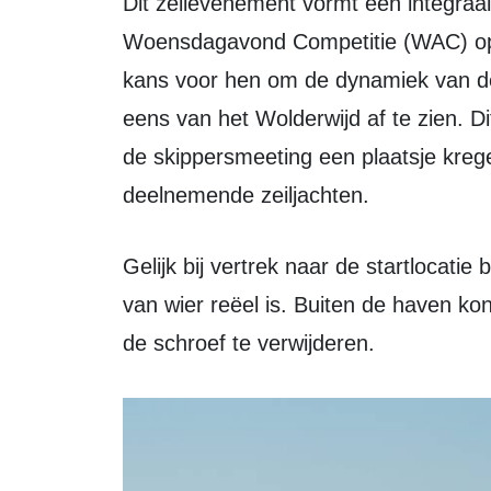
Dit zeilevenement vormt een integraa
Woensdagavond Competitie (WAC) op
kans voor hen om de dynamiek van de
eens van het Wolderwijd af te zien. D
de skippersmeeting een plaatsje kre
deelnemende zeiljachten.
Gelijk bij vertrek naar de startlocatie bleek dat de klacht over de aanwezigheid
van wier reëel is. Buiten de haven kon
de schroef te verwijderen.