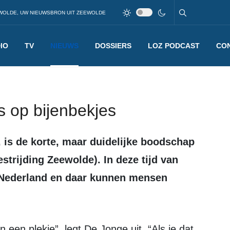
WOLDE, UW NIEUWSBRON UIT ZEEWOLDE
IO
TV
NIEUWS
DOSSIERS
LOZ PODCAST
CO
s op bijenbekjes
trijding Zeewolde). In deze tijd van
n Nederland en daar kunnen mensen