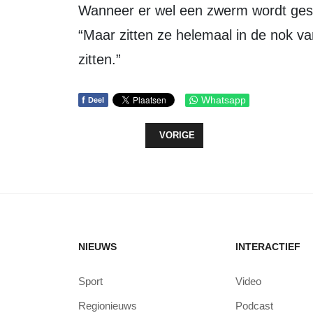
Wanneer er wel een zwerm wordt gesignaleerd, kan De Jonge in actie komen.
“Maar zitten ze helemaal in de nok va
zitten.”
f
Whatsapp
Deel
VORIG ARTIKEL: WASMACHINE-ZI
VORIGE
NIEUWS
INTERACTIEF
Sport
Video
Regionieuws
Podcast