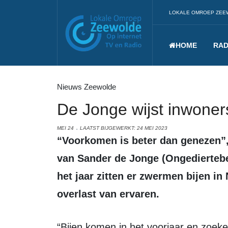
LOKALE OMROEP ZEE
HOME
RAD
Nieuws Zeewolde
De Jonge wijst inwoner
MEI 24
LAATST BIJGEWERKT: 24 MEI 2023
“Voorkomen is beter dan genezen”, is de korte, maar duidelijke boodschap
van Sander de Jonge (Ongediertebes
het jaar zitten er zwermen bijen i
overlast van ervaren.
“Bijen komen in het voorjaar en zoeken een plekje”, legt De Jonge uit. “Als je dat