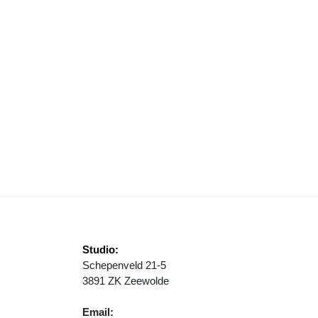
OON HERMANS HUIS ZEEWOLDE KRIJGT HULP VAN ROBS KAASTOUR
Studio:
Schepenveld 21-5
3891 ZK Zeewolde
Email: