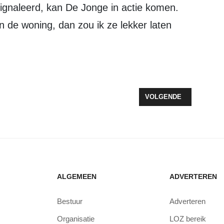
n de woning, dan zou ik ze lekker laten
TTEN KNOTSGEK EVENEMENT TIJDENS NACHT VAN ZEEWOLDE
VOLGENDE ARTIKEL: T
VOLGENDE
ALGEMEEN
ADVERTEREN
Bestuur
Adverteren
Organisatie
LOZ bereik