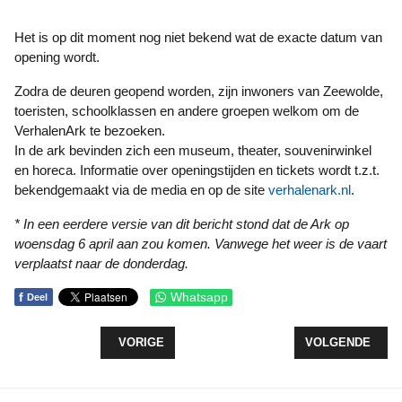
Het is op dit moment nog niet bekend wat de exacte datum van
opening wordt.
Zodra de deuren geopend worden, zijn inwoners van Zeewolde,
toeristen, schoolklassen en andere groepen welkom om de
VerhalenArk te bezoeken.
In de ark bevinden zich een museum, theater, souvenirwinkel
en horeca. Informatie over openingstijden en tickets wordt t.z.t.
bekendgemaakt via de media en op de site
verhalenark.nl
.
* In een eerdere versie van dit bericht stond dat de Ark op
woensdag 6 april aan zou komen. Vanwege het weer is de vaart
verplaatst naar de donderdag.
f
Whatsapp
Deel
VORIG ARTIKEL: KIJKDAG VOOR TOEKOMSTIGE
VOLGENDE ARTI
VORIGE
VOLGENDE