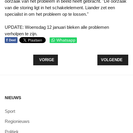
oorzaak van het probleem in beeld heeft gebracht. "
De oorzaak
van die storing ligt in het schakelelement. Liander zet een
specialist in om het probleem op te lossen."
UPDATE: Woensdag 12 januari bleken alle problemen
verholpen te zijn.
f
Whatsapp
Deel
VORIG ARTIKEL: VANAF WOENSDAG BOOSTERPR
VOLGENDE ARTI
VORIGE
VOLGENDE
NIEUWS
Sport
Regionieuws
Politiek